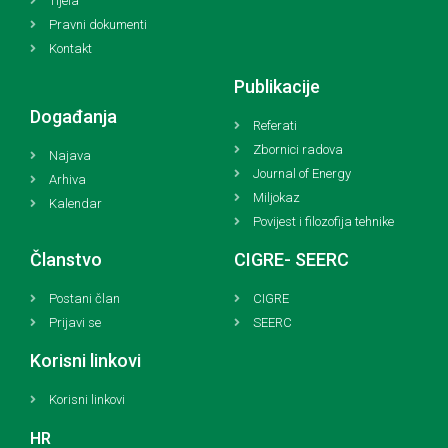
Tijela
Pravni dokumenti
Kontakt
Publikacije
Događanja
Referati
Zbornici radova
Najava
Journal of Energy
Arhiva
Miljokaz
Kalendar
Povijest i filozofija tehnike
Članstvo
CIGRE- SEERC
Postani član
CIGRE
Prijavi se
SEERC
Korisni linkovi
Korisni linkovi
HR