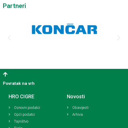
Partneri
Povratak na vrh
HRO CIGRE
Novosti
Osnovni podatci
Obavijesti
Opći podatci
Arhiva
Tajništvo