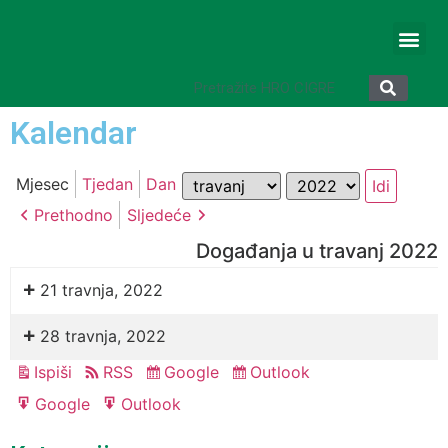
Kalendar
Mjesec
Godina
Mjesec
Tjedan
Dan
Prethodno
Sljedeće
Događanja u travanj 2022
21 travnja, 2022
28 travnja, 2022
Ispiši
RSS
Google
Outlook
Pregled
Subscribe
Subscribe
in
in
Google
Outlook
Export
Export
for
for