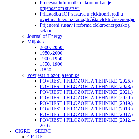
Procesna informatika i komunikacije u
prijenosnom sustavu
Prilagodba ICT sustava u elektroprivredi u
uvjetima liberaliziranog tržišta električne energije
Prijenosni sustav i reforma elektroenergetskog
sektora
Journal of Energy
Miljokaz
2000.-2050.
1950.-2000.
1900.-1950.
1850.-1900.
-1850.
Povijest i filozofija tehnike
POVIJEST I FILOZOFIJA TEHNIKE (2025.)
POVIJEST I FILOZOFIJA TEHNIKE (2023.)
POVIJEST I FILOZOFIJA TEHNIKE (2021.)
POVIJEST I FILOZOFIJA TEHNIKE (2020.)
POVIJEST I FILOZOFIJA TEHNIKE (2019.)
POVIJEST I FILOZOFIJA TEHNIKE (2018.)
POVIJEST I FILOZOFIJA TEHNIKE (2017.)
POVIJEST I FILOZOFIJA TEHNIKE (2012. –
2016.)
CIGRE – SEERC
CIGRE