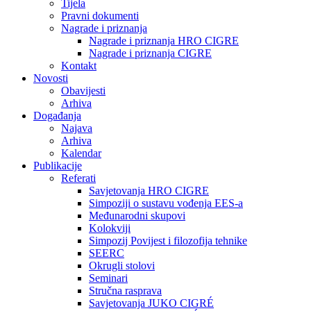
Tijela
Pravni dokumenti
Nagrade i priznanja
Nagrade i priznanja HRO CIGRE
Nagrade i priznanja CIGRE
Kontakt
Novosti
Obavijesti
Arhiva
Događanja
Najava
Arhiva
Kalendar
Publikacije
Referati
Savjetovanja HRO CIGRE
Simpoziji o sustavu vođenja EES-a
Međunarodni skupovi
Kolokviji​
Simpozij Povijest i filozofija tehnike
SEERC
Okrugli stolovi
Seminari​
Stručna rasprava​
Savjetovanja JUKO CIGRÉ