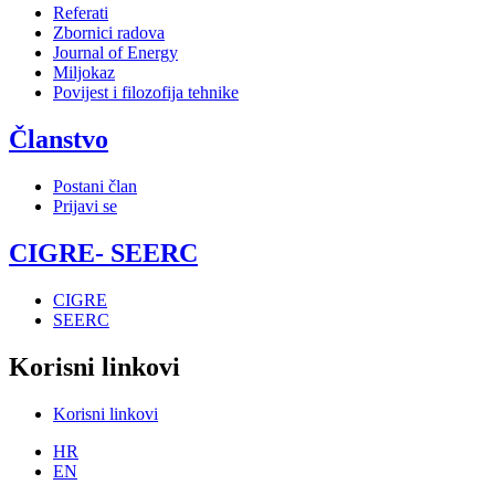
Referati
Zbornici radova
Journal of Energy
Miljokaz
Povijest i filozofija tehnike
Članstvo
Postani član
Prijavi se
CIGRE- SEERC
CIGRE
SEERC
Korisni linkovi
Korisni linkovi
HR
EN