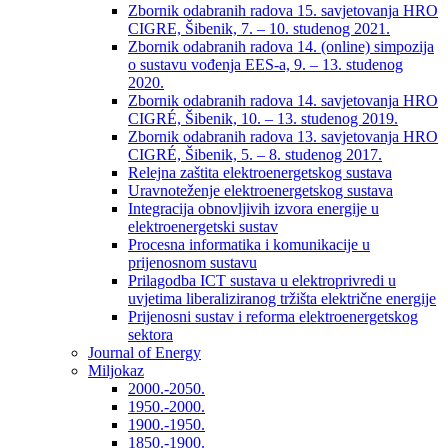
Zbornik odabranih radova 15. savjetovanja HRO
CIGRE, Šibenik, 7. – 10. studenog 2021.
Zbornik odabranih radova 14. (online) simpozija
o sustavu vođenja EES-a, 9. – 13. studenog
2020.
Zbornik odabranih radova 14. savjetovanja HRO
CIGRÉ, Šibenik, 10. – 13. studenog 2019.
Zbornik odabranih radova 13. savjetovanja HRO
CIGRÉ, Šibenik, 5. – 8. studenog 2017.
Relejna zaštita elektroenergetskog sustava
Uravnoteženje elektroenergetskog sustava
Integracija obnovljivih izvora energije u
elektroenergetski sustav
Procesna informatika i komunikacije u
prijenosnom sustavu
Prilagodba ICT sustava u elektroprivredi u
uvjetima liberaliziranog tržišta električne energije
Prijenosni sustav i reforma elektroenergetskog
sektora
Journal of Energy
Miljokaz
2000.-2050.
1950.-2000.
1900.-1950.
1850.-1900.