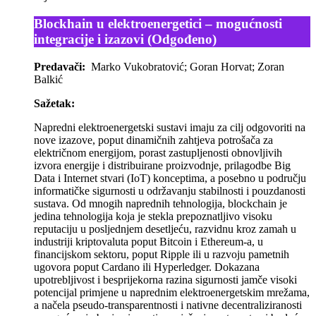
Blockhain u elektroenergetici – mogućnosti
integracije i izazovi (Odgođeno)
Predavači:
Marko Vukobratović; Goran Horvat; Zoran
Balkić
Sažetak:
Napredni elektroenergetski sustavi imaju za cilj odgovoriti na
nove izazove, poput dinamičnih zahtjeva potrošača za
električnom energijom, porast zastupljenosti obnovljivih
izvora energije i distribuirane proizvodnje, prilagodbe Big
Data i Internet stvari (IoT) konceptima, a posebno u području
informatičke sigurnosti u održavanju stabilnosti i pouzdanosti
sustava. Od mnogih naprednih tehnologija, blockchain je
jedina tehnologija koja je stekla prepoznatljivo visoku
reputaciju u posljednjem desetljeću, razvidnu kroz zamah u
industriji kriptovaluta poput Bitcoin i Ethereum-a, u
financijskom sektoru, poput Ripple ili u razvoju pametnih
ugovora poput Cardano ili Hyperledger. Dokazana
upotrebljivost i besprijekorna razina sigurnosti jamče visoki
potencijal primjene u naprednim elektroenergetskim mrežama,
a načela pseudo-transparentnosti i nativne decentraliziranosti