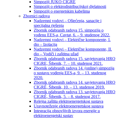
Simpoziji JUKO CIGRÉ
Simpoziji o elektrodistribucijskoj djelatnosti
Simpoziji o energetskim kabelima
Zbornici radova
Nadzemni vodovi – Oštećenja, sanacije i
specijalna rješenja
Zbornik odabranih radova 15. simpozija o
vođenu EES-a, Cavtat, 6. – 9. studenog 2022.
Nadzemni vodovi – Električne komponente, I.
dio – Izolacija
Nadzemni vodovi – Električne komponente, II.
dio – Vodiči i zaštitna užad
Zbornik odabranih radova 15. savjetovanja HRO
CIGRE, Šibenik, 7. – 10. studenog 2021.
Zbornik odabranih radova 14. (online) simpozija
o sustavu vođenja EES-a, 9. – 13. studenog
2020.
Zbornik odabranih radova 14. savjetovanja HRO
CIGRÉ, Šibenik, 10. – 13. studenog 2019.
Zbornik odabranih radova 13. savjetovanja HRO
CIGRÉ, Šibenik, 5. – 8. studenog 2017.
Relejna zaštita elektroenergetskog sustava
Uravnoteženje elektroenergetskog sustava
Integracija obnovljivih izvora energije u
elektroenergetski sustav