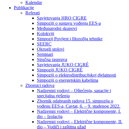
Kalendar
Publikacije
Referati
Savjetovanja HRO CIGRE
Simpoziji o sustavu vođenja EES-a
Međunarodni skupovi
Kolokviji​
Simpozij Povijest i filozofija tehnike
SEERC
Okrugli stolovi
Seminari​
Stručna rasprava​
Savjetovanja JUKO CIGRÉ
Simpoziji JUKO CIGRÉ
Simpoziji o elektrodistribucijskoj djelatnosti
Simpoziji o energetskim kabelima
Zbornici radova
Nadzemni vodovi – Oštećenja, sanacije i
specijalna rješenja
Zbornik odabranih radova 15. simpozija o
vođenu EES-a, Cavtat, 6. – 9. studenog 2022.
Nadzemni vodovi – Električne komponente, I.
dio – Izolacija
Nadzemni vodovi – Električne komponente, II.
dio – Vodiči i zaštitna užad