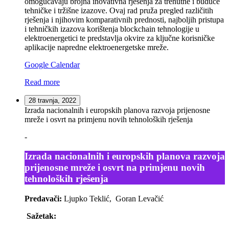
omogućavaju brojna inovativna rješenja za trenutne i buduće
tehničke i tržišne izazove. Ovaj rad pruža pregled različitih
rješenja i njihovim komparativnih prednosti, najboljih pristupa
i tehničkih izazova korištenja blockchain tehnologije u
elektroenergetici te predstavlja okvire za ključne korisničke
aplikacije napredne elektroenergetske mreže.
Google Calendar
Read more
28 travnja, 2022
Izrada nacionalnih i europskih planova razvoja prijenosne
mreže i osvrt na primjenu novih tehnoloških rješenja
-
Izrada nacionalnih i europskih planova razvoja
prijenosne mreže i osvrt na primjenu novih
tehnoloških rješenja
Predavači:
Ljupko Teklić, Goran Levačić
Sažetak: