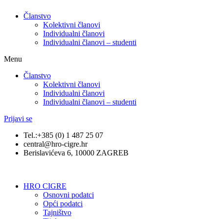
Članstvo
Kolektivni članovi
Individualni članovi
Individualni članovi – studenti
Menu
Članstvo
Kolektivni članovi
Individualni članovi
Individualni članovi – studenti
Prijavi se
Tel.:+385 (0) 1 487 25 07
central@hro-cigre.hr
Berislavićeva 6, 10000 ZAGREB
HRO CIGRE
Osnovni podatci​
Opći podatci
Tajništvo