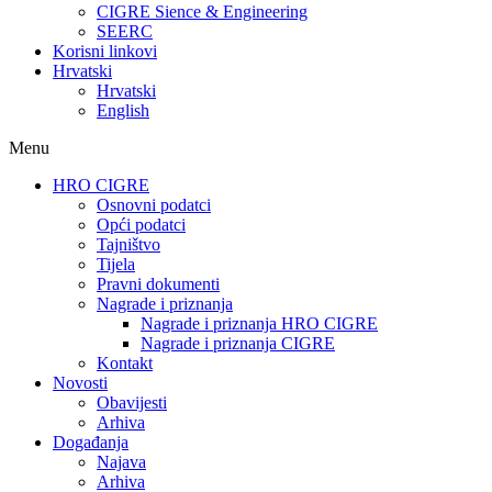
CIGRE Sience & Engineering
SEERC
Korisni linkovi
Hrvatski
Hrvatski
English
Menu
HRO CIGRE
Osnovni podatci​
Opći podatci
Tajništvo
Tijela
Pravni dokumenti
Nagrade i priznanja
Nagrade i priznanja HRO CIGRE
Nagrade i priznanja CIGRE
Kontakt
Novosti
Obavijesti
Arhiva
Događanja
Najava
Arhiva