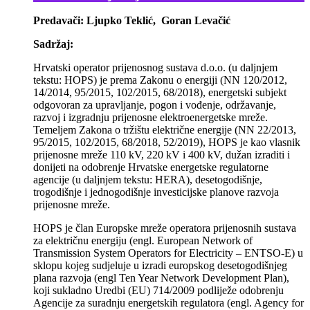
Predavači: Ljupko Teklić, Goran Levačić
Sadržaj:
Hrvatski operator prijenosnog sustava d.o.o. (u daljnjem
tekstu: HOPS) je prema Zakonu o energiji (NN 120/2012,
14/2014, 95/2015, 102/2015, 68/2018), energetski subjekt
odgovoran za upravljanje, pogon i vođenje, održavanje,
razvoj i izgradnju prijenosne elektroenergetske mreže.
Temeljem Zakona o tržištu električne energije (NN 22/2013,
95/2015, 102/2015, 68/2018, 52/2019), HOPS je kao vlasnik
prijenosne mreže 110 kV, 220 kV i 400 kV, dužan izraditi i
donijeti na odobrenje Hrvatske energetske regulatorne
agencije (u daljnjem tekstu: HERA), desetogodišnje,
trogodišnje i jednogodišnje investicijske planove razvoja
prijenosne mreže.
HOPS je član Europske mreže operatora prijenosnih sustava
za električnu energiju (engl. European Network of
Transmission System Operators for Electricity – ENTSO-E) u
sklopu kojeg sudjeluje u izradi europskog desetogodišnjeg
plana razvoja (engl Ten Year Network Development Plan),
koji sukladno Uredbi (EU) 714/2009 podliježe odobrenju
Agencije za suradnju energetskih regulatora (engl. Agency for