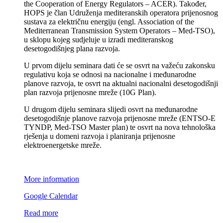
the Cooperation of Energy Regulators – ACER). Također,
HOPS je član Udruženja mediteranskih operatora prijenosnog
sustava za električnu energiju (engl. Association of the
Mediterranean Transmission System Operators – Med-TSO),
u sklopu kojeg sudjeluje u izradi mediteranskog
desetogodišnjeg plana razvoja.
U prvom dijelu seminara dati će se osvrt na važeću zakonsku
regulativu koja se odnosi na nacionalne i međunarodne
planove razvoja, te osvrt na aktualni nacionalni desetogodišnji
plan razvoja prijenosne mreže (10G Plan).
U drugom dijelu seminara slijedi osvrt na međunarodne
desetogodišnje planove razvoja prijenosne mreže (ENTSO-E
TYNDP, Med-TSO Master plan) te osvrt na nova tehnološka
rješenja u domeni razvoja i planiranja prijenosne
elektroenergetske mreže.
More information
Google Calendar
Read more