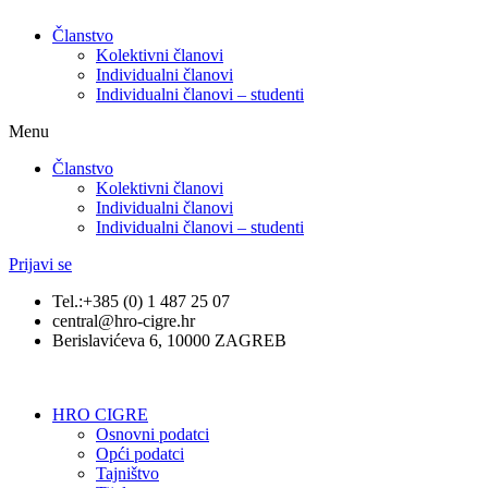
Članstvo
Kolektivni članovi
Individualni članovi
Individualni članovi – studenti
Menu
Članstvo
Kolektivni članovi
Individualni članovi
Individualni članovi – studenti
Prijavi se
Tel.:+385 (0) 1 487 25 07
central@hro-cigre.hr
Berislavićeva 6, 10000 ZAGREB
HRO CIGRE
Osnovni podatci​
Opći podatci
Tajništvo