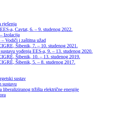
 rješenja
EES-a, Cavtat, 6. – 9. studenog 2022.
 Izolacija
– Vodiči i zaštitna užad
IGRE, Šibenik, 7. – 10. studenog 2021.
 sustavu vođenja EES-a, 9. – 13. studenog 2020.
IGRÉ, Šibenik, 10. – 13. studenog 2019.
IGRÉ, Šibenik, 5. – 8. studenog 2017.
rgetski sustav
m sustavu
liberaliziranog tržišta električne energije
tora