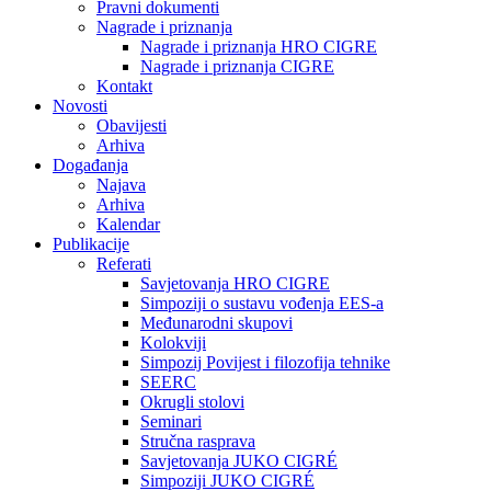
Pravni dokumenti
Nagrade i priznanja
Nagrade i priznanja HRO CIGRE
Nagrade i priznanja CIGRE
Kontakt
Novosti
Obavijesti
Arhiva
Događanja
Najava
Arhiva
Kalendar
Publikacije
Referati
Savjetovanja HRO CIGRE
Simpoziji o sustavu vođenja EES-a
Međunarodni skupovi
Kolokviji​
Simpozij Povijest i filozofija tehnike
SEERC
Okrugli stolovi
Seminari​
Stručna rasprava​
Savjetovanja JUKO CIGRÉ
Simpoziji JUKO CIGRÉ