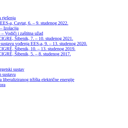
 rješenja
EES-a, Cavtat, 6. – 9. studenog 2022.
 Izolacija
– Vodiči i zaštitna užad
IGRE, Šibenik, 7. – 10. studenog 2021.
 sustavu vođenja EES-a, 9. – 13. studenog 2020.
IGRÉ, Šibenik, 10. – 13. studenog 2019.
IGRÉ, Šibenik, 5. – 8. studenog 2017.
rgetski sustav
m sustavu
liberaliziranog tržišta električne energije
tora