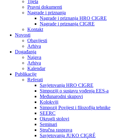
Tijela
Pravni dokumenti
Nagrade i priznanja
Nagrade i priznanja HRO CIGRE
Nagrade i priznanja CIGRE
Kontakt
Novosti
Obavijesti
Arhiva
Događanja
Najava
Arhiva
Kalendar
Publikacije
Referati
Savjetovanja HRO CIGRE
Simpoziji o sustavu vođenja EES-a
Međunarodni skupovi
Kolokviji​
Simpozij Povijest i filozofija tehnike
SEERC
Okrugli stolovi
Seminari​
Stručna rasprava​
Savjetovanja JUKO CIGRÉ