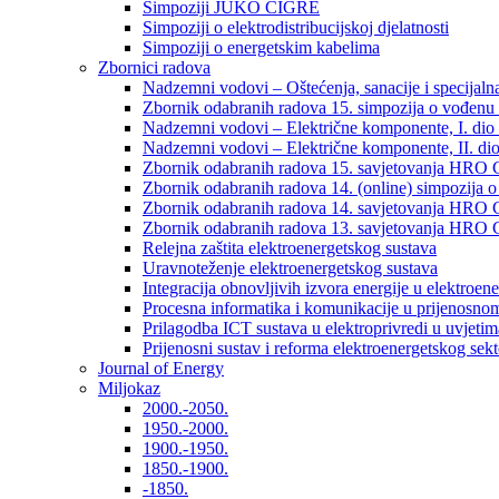
Simpoziji JUKO CIGRÉ
Simpoziji o elektrodistribucijskoj djelatnosti
Simpoziji o energetskim kabelima
Zbornici radova
Nadzemni vodovi – Oštećenja, sanacije i specijalna
Zbornik odabranih radova 15. simpozija o vođenu 
Nadzemni vodovi – Električne komponente, I. dio –
Nadzemni vodovi – Električne komponente, II. dio 
Zbornik odabranih radova 15. savjetovanja HRO C
Zbornik odabranih radova 14. (online) simpozija o
Zbornik odabranih radova 14. savjetovanja HRO C
Zbornik odabranih radova 13. savjetovanja HRO C
Relejna zaštita elektroenergetskog sustava
Uravnoteženje elektroenergetskog sustava
Integracija obnovljivih izvora energije u elektroene
Procesna informatika i komunikacije u prijenosno
Prilagodba ICT sustava u elektroprivredi u uvjetima 
Prijenosni sustav i reforma elektroenergetskog sek
Journal of Energy
Miljokaz
2000.-2050.
1950.-2000.
1900.-1950.
1850.-1900.
-1850.