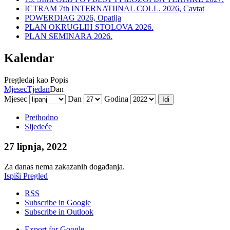
ICTRAM 7th INTERNATIINAL COLL. 2026, Cavtat
POWERDIAG 2026, Opatija
PLAN OKRUGLIH STOLOVA 2026.
PLAN SEMINARA 2026.
Kalendar
Pregledaj kao
Popis
Mjesec
Tjedan
Dan
Mjesec
Dan
Godina
Prethodno
Sljedeće
27 lipnja, 2022
Za danas nema zakazanih događanja.
Ispiši
Pregled
RSS
Subscribe in
Google
Subscribe in
Outlook
Export for
Google