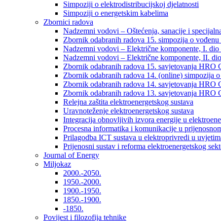
Simpoziji o elektrodistribucijskoj djelatnosti
Simpoziji o energetskim kabelima
Zbornici radova
Nadzemni vodovi – Oštećenja, sanacije i specijalna
Zbornik odabranih radova 15. simpozija o vođenu 
Nadzemni vodovi – Električne komponente, I. dio –
Nadzemni vodovi – Električne komponente, II. dio 
Zbornik odabranih radova 15. savjetovanja HRO C
Zbornik odabranih radova 14. (online) simpozija o
Zbornik odabranih radova 14. savjetovanja HRO C
Zbornik odabranih radova 13. savjetovanja HRO C
Relejna zaštita elektroenergetskog sustava
Uravnoteženje elektroenergetskog sustava
Integracija obnovljivih izvora energije u elektroene
Procesna informatika i komunikacije u prijenosno
Prilagodba ICT sustava u elektroprivredi u uvjetima 
Prijenosni sustav i reforma elektroenergetskog sek
Journal of Energy
Miljokaz
2000.-2050.
1950.-2000.
1900.-1950.
1850.-1900.
-1850.
Povijest i filozofija tehnike