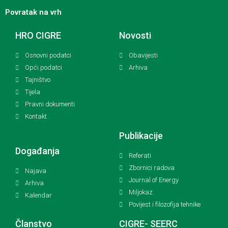
Povratak na vrh
HRO CIGRE
Novosti
Osnovni podatci
Obavijesti
Opći podatci
Arhiva
Tajništvo
Tijela
Pravni dokumenti
Kontakt
Publikacije
Događanja
Referati
Zbornici radova
Najava
Journal of Energy
Arhiva
Miljokaz
Kalendar
Povijest i filozofija tehnike
Članstvo
CIGRE- SEERC