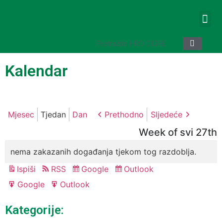
Kalendar
Mjesec
Tjedan
Dan
Prethodno
Sljedeće
Week of svi 27th
nema zakazanih događanja tjekom tog razdoblja.
Ispiši
RSS
Google
Outlook
Pregled
Subscribe
Subscribe
in
in
Google
Outlook
Export
Export
for
for
Kategorije: