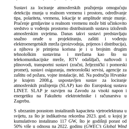
Sustavi za lociranje atmosferskih pražnjenja omogućuju
detekciju munja u realnom vremenu i prostoru, određivanje
tipa, polariteta, vremena, lokacije te amplitude struje munje.
Praćenje grmljavine u realnom vremenu može biti učinkovito
sredstvo u vođenju prostorno distribuiranih sustava izloženih
atmosferskim uvjetima. Danas takvi sustavi predstavljaju
snažno oruđe u projektiranju, zaštiti i vođenju
elektroenergetskih mreža (proizvodnja, prijenos i distribucija),
a njihova je primjena korisna je i u brojnim drugim
tehnološkim sustavima i mrežama kao što su
telekomunikacijske mreže, RTV odašiljači, naftovodi i
plinovodi, transportni sustavi (zračni, željeznički i pomorski
promet), sustavi osiguranja, meteorološki servisi, agencije za
zaštitu od požara, vojne instalacije, itd. Na području Hrvatske
je krajem 2008.g. uspostavljen sustav za lociranje
atmosferskih pražnjenja (SLAP) kao dio Europskog sustava
LINET. SLAP je razvijen na Zavodu za visoki napon i
energetiku na Fakultetu elektrotehnike i računarstva u
Zagrebu.
S ubrzanim porastom instaliranih kapaciteta vjetroelektrana u
svijetu, za što je indikativna rekordna 2023. god. u kojoj je
kumulativno instalirano 117 GW, što je godišnji porast od
50% više u odnosu na 2022. godinu (
GWEC’s Global Wind