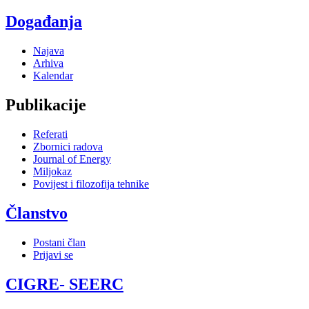
Događanja
Najava
Arhiva
Kalendar
Publikacije
Referati
Zbornici radova
Journal of Energy
Miljokaz
Povijest i filozofija tehnike
Članstvo
Postani član
Prijavi se
CIGRE- SEERC