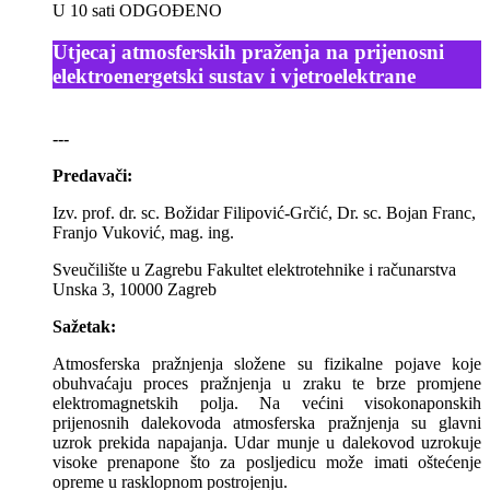
U 10 sati ODGOĐENO
Utjecaj atmosferskih praženja na prijenosni
elektroenergetski sustav i vjetroelektrane
---
Predavači:
Izv. prof. dr. sc. Božidar Filipović-Grčić, Dr. sc. Bojan Franc,
Franjo Vuković, mag. ing.
Sveučilište u Zagrebu Fakultet elektrotehnike i računarstva
Unska 3, 10000 Zagreb
Sažetak:
Atmosferska pražnjenja složene su fizikalne pojave koje
obuhvaćaju proces pražnjenja u zraku te brze promjene
elektromagnetskih polja. Na većini visokonaponskih
prijenosnih dalekovoda atmosferska pražnjenja su glavni
uzrok prekida napajanja. Udar munje u dalekovod uzrokuje
visoke prenapone što za posljedicu može imati oštećenje
opreme u rasklopnom postrojenju.