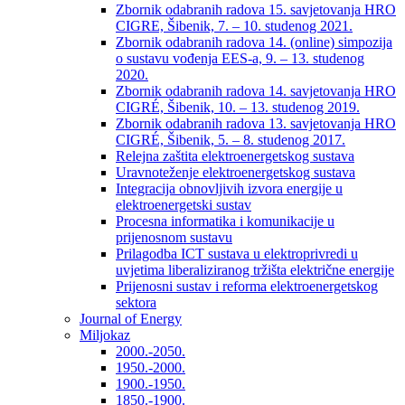
Zbornik odabranih radova 15. savjetovanja HRO
CIGRE, Šibenik, 7. – 10. studenog 2021.
Zbornik odabranih radova 14. (online) simpozija
o sustavu vođenja EES-a, 9. – 13. studenog
2020.
Zbornik odabranih radova 14. savjetovanja HRO
CIGRÉ, Šibenik, 10. – 13. studenog 2019.
Zbornik odabranih radova 13. savjetovanja HRO
CIGRÉ, Šibenik, 5. – 8. studenog 2017.
Relejna zaštita elektroenergetskog sustava
Uravnoteženje elektroenergetskog sustava
Integracija obnovljivih izvora energije u
elektroenergetski sustav
Procesna informatika i komunikacije u
prijenosnom sustavu
Prilagodba ICT sustava u elektroprivredi u
uvjetima liberaliziranog tržišta električne energije
Prijenosni sustav i reforma elektroenergetskog
sektora
Journal of Energy
Miljokaz
2000.-2050.
1950.-2000.
1900.-1950.
1850.-1900.