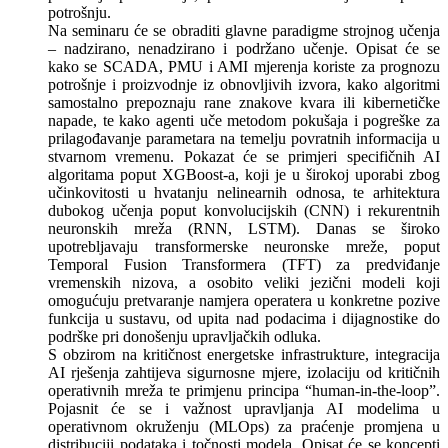
potrošnju.
Na seminaru će se obraditi glavne paradigme strojnog učenja
– nadzirano, nenadzirano i podržano učenje. Opisat će se
kako se SCADA, PMU i AMI mjerenja koriste za prognozu
potrošnje i proizvodnje iz obnovljivih izvora, kako algoritmi
samostalno prepoznaju rane znakove kvara ili kibernetičke
napade, te kako agenti uče metodom pokušaja i pogreške za
prilagođavanje parametara na temelju povratnih informacija u
stvarnom vremenu. Pokazat će se primjeri specifičnih AI
algoritama poput XGBoost-a, koji je u širokoj uporabi zbog
učinkovitosti u hvatanju nelinearnih odnosa, te arhitektura
dubokog učenja poput konvolucijskih (CNN) i rekurentnih
neuronskih mreža (RNN, LSTM). Danas se široko
upotrebljavaju transformerske neuronske mreže, poput
Temporal Fusion Transformera (TFT) za predviđanje
vremenskih nizova, a osobito veliki jezični modeli koji
omogućuju pretvaranje namjera operatera u konkretne pozive
funkcija u sustavu, od upita nad podacima i dijagnostike do
podrške pri donošenju upravljačkih odluka.
S obzirom na kritičnost energetske infrastrukture, integracija
AI rješenja zahtijeva sigurnosne mjere, izolaciju od kritičnih
operativnih mreža te primjenu principa “human-in-the-loop”.
Pojasnit će se i važnost upravljanja AI modelima u
operativnom okruženju (MLOps) za praćenje promjena u
distribuciji podataka i točnosti modela. Opisat će se koncepti