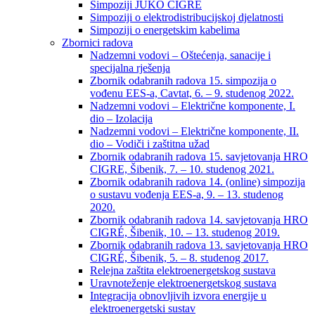
Simpoziji JUKO CIGRÉ
Simpoziji o elektrodistribucijskoj djelatnosti
Simpoziji o energetskim kabelima
Zbornici radova
Nadzemni vodovi – Oštećenja, sanacije i
specijalna rješenja
Zbornik odabranih radova 15. simpozija o
vođenu EES-a, Cavtat, 6. – 9. studenog 2022.
Nadzemni vodovi – Električne komponente, I.
dio – Izolacija
Nadzemni vodovi – Električne komponente, II.
dio – Vodiči i zaštitna užad
Zbornik odabranih radova 15. savjetovanja HRO
CIGRE, Šibenik, 7. – 10. studenog 2021.
Zbornik odabranih radova 14. (online) simpozija
o sustavu vođenja EES-a, 9. – 13. studenog
2020.
Zbornik odabranih radova 14. savjetovanja HRO
CIGRÉ, Šibenik, 10. – 13. studenog 2019.
Zbornik odabranih radova 13. savjetovanja HRO
CIGRÉ, Šibenik, 5. – 8. studenog 2017.
Relejna zaštita elektroenergetskog sustava
Uravnoteženje elektroenergetskog sustava
Integracija obnovljivih izvora energije u
elektroenergetski sustav