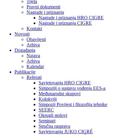
Tijela
Pravni dokumenti
Nagrade i priznanja
Nagrade i priznanja HRO CIGRE
Nagrade i priznanja CIGRE
Kontakt
Novosti
Obavijesti
Arhiva
Događanja
Najava
Arhiva
Kalendar
Publikacije
Referati
Savjetovanja HRO CIGRE
Simpoziji o sustavu vođenja EES-a
Međunarodni skupovi
Kolokviji​
Simpozij Povijest i filozofija tehnike
SEERC
Okrugli stolovi
Seminari​
Stručna rasprava​
Savjetovanja JUKO CIGRÉ