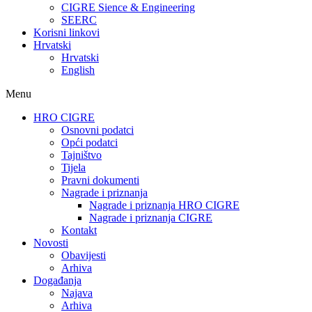
CIGRE Sience & Engineering
SEERC
Korisni linkovi
Hrvatski
Hrvatski
English
Menu
HRO CIGRE
Osnovni podatci​
Opći podatci
Tajništvo
Tijela
Pravni dokumenti
Nagrade i priznanja
Nagrade i priznanja HRO CIGRE
Nagrade i priznanja CIGRE
Kontakt
Novosti
Obavijesti
Arhiva
Događanja
Najava
Arhiva