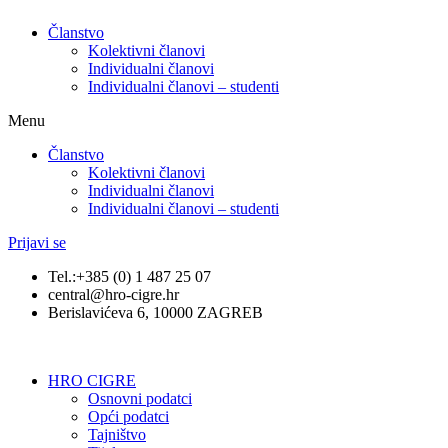
Članstvo
Kolektivni članovi
Individualni članovi
Individualni članovi – studenti
Menu
Članstvo
Kolektivni članovi
Individualni članovi
Individualni članovi – studenti
Prijavi se
Tel.:+385 (0) 1 487 25 07
central@hro-cigre.hr
Berislavićeva 6, 10000 ZAGREB
HRO CIGRE
Osnovni podatci​
Opći podatci
Tajništvo