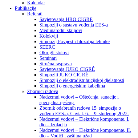
Kalendar
Publikacije
Referati
Savjetovanja HRO CIGRE
Simpoziji o sustavu vođenja EES-a
Međunarodni skupovi
Kolokviji​
Simpozij Povijest i filozofija tehnike
SEERC
Okrugli stolovi
Seminari​
Stručna rasprava​
Savjetovanja JUKO CIGRÉ
Simpoziji JUKO CIGRÉ
Simpoziji o elektrodistribucijskoj djelatnosti
Simpoziji o energetskim kabelima
Zbornici radova
Nadzemni vodovi – Oštećenja, sanacije i
specijalna rješenja
Zbornik odabranih radova 15. simpozija o
vođenu EES-a, Cavtat, 6. – 9. studenog 2022.
Nadzemni vodovi – Električne komponente, I.
dio – Izolacija
Nadzemni vodovi – Električne komponente, II.
dio – Vodiči i zaštitna užad