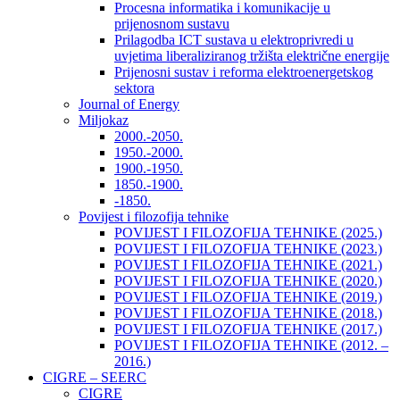
Procesna informatika i komunikacije u
prijenosnom sustavu
Prilagodba ICT sustava u elektroprivredi u
uvjetima liberaliziranog tržišta električne energije
Prijenosni sustav i reforma elektroenergetskog
sektora
Journal of Energy
Miljokaz
2000.-2050.
1950.-2000.
1900.-1950.
1850.-1900.
-1850.
Povijest i filozofija tehnike
POVIJEST I FILOZOFIJA TEHNIKE (2025.)
POVIJEST I FILOZOFIJA TEHNIKE (2023.)
POVIJEST I FILOZOFIJA TEHNIKE (2021.)
POVIJEST I FILOZOFIJA TEHNIKE (2020.)
POVIJEST I FILOZOFIJA TEHNIKE (2019.)
POVIJEST I FILOZOFIJA TEHNIKE (2018.)
POVIJEST I FILOZOFIJA TEHNIKE (2017.)
POVIJEST I FILOZOFIJA TEHNIKE (2012. –
2016.)
CIGRE – SEERC
CIGRE