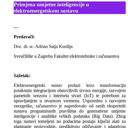
Primjena umjetne inteligencije u
elektroenergetskom sustavu
---
Predavači:
Doc. dr. sc. Adrian Satja Kurdija
Sveučilište u Zagrebu Fakultet elektrotehnike i računarstva
Sažetak:
Elektroenergetski sustav prolazi kroz transformaciju
potaknutu integracijom obnovljivih izvora energije, razvojem
pametnih senzora i interneta stvari (IoT) te potrebom za
upravljanjem u stvarnom vremenu. Usporedno s razvojem
energetike, računarstvo je napredovalo od ranih ekspertnih
sustava programiranih pravilima do generativne umjetne
inteligencije i analitike velikih podataka (Big Data). Zbog
toga sustavi temeljeni na podacima postaju ključni alati za
planiranje proizvodnje, prediktivno održavanje i adaptivnu