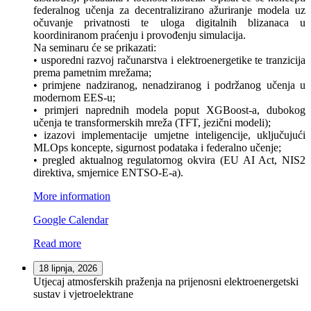
federalnog učenja za decentralizirano ažuriranje modela uz
očuvanje privatnosti te uloga digitalnih blizanaca u
koordiniranom praćenju i provođenju simulacija.
Na seminaru će se prikazati:
• usporedni razvoj računarstva i elektroenergetike te tranzicija
prema pametnim mrežama;
• primjene nadziranog, nenadziranog i podržanog učenja u
modernom EES-u;
• primjeri naprednih modela poput XGBoost-a, dubokog
učenja te transformerskih mreža (TFT, jezični modeli);
• izazovi implementacije umjetne inteligencije, uključujući
MLOps koncepte, sigurnost podataka i federalno učenje;
• pregled aktualnog regulatornog okvira (EU AI Act, NIS2
direktiva, smjernice ENTSO-E-a).
More information
Google Calendar
Read more
18 lipnja, 2026
Utjecaj atmosferskih praženja na prijenosni elektroenergetski
sustav i vjetroelektrane