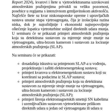
Report 2024
), kvarovi i štete u vjetroelektranama uzrokovani
atmosferskim pražnjenjima privukli su veliku pozornost,
posebice u regijama s intenzivnom grmljavinskom aktivnošću.
Najčešće štete su kvar niskonaponske opreme i upravljačkih
sustava unutar stupa vjetroagregata, čija je izolacijska razina
niska, dok je najozbiljnije i ekonomski najnepovoljnije
oštećenje lopatica vjetroturbine uslijed direktnih udara munja.
U seminaru će se prikazati primjeri atmosferskih pražnjenja
koja su detektirana sustavom za mjerenje struje munje na
vjetroagregatu, ultra-brzom kamerom i sustavom za lociranje
atmosferskih pražnjenja (SLAP).
Na seminaru će se prikazati:
dosadašnja iskustva sa primjenom SLAP-a u vođenju,
projektiranju i zaštiti elektroenergetskog sustava;
primjeri kvarova u elektroenergetskom sustavu koji su
korelirani sa podacima iz SLAP sustava;
primjeri atmosferskih pražnjenja koja su detektirana
sustavom za mjerenje struje munje na vjetroagregatu,
ultra-brzom kamerom i sustavom za lociranje
atmosferskih pražnjenja (SLAP);
primjeri širenja elektromagnetskih smetnji SN kabelima
i uzemljivačkim sustavom vjetroelektrane prilikom
direktnih udara u jedan od vjetroagregata ili udara u