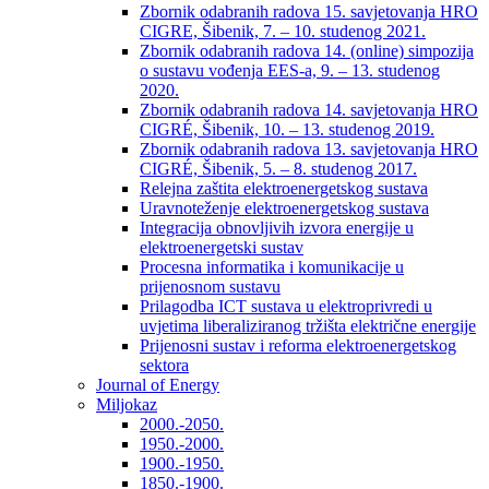
Zbornik odabranih radova 15. savjetovanja HRO
CIGRE, Šibenik, 7. – 10. studenog 2021.
Zbornik odabranih radova 14. (online) simpozija
o sustavu vođenja EES-a, 9. – 13. studenog
2020.
Zbornik odabranih radova 14. savjetovanja HRO
CIGRÉ, Šibenik, 10. – 13. studenog 2019.
Zbornik odabranih radova 13. savjetovanja HRO
CIGRÉ, Šibenik, 5. – 8. studenog 2017.
Relejna zaštita elektroenergetskog sustava
Uravnoteženje elektroenergetskog sustava
Integracija obnovljivih izvora energije u
elektroenergetski sustav
Procesna informatika i komunikacije u
prijenosnom sustavu
Prilagodba ICT sustava u elektroprivredi u
uvjetima liberaliziranog tržišta električne energije
Prijenosni sustav i reforma elektroenergetskog
sektora
Journal of Energy
Miljokaz
2000.-2050.
1950.-2000.
1900.-1950.
1850.-1900.