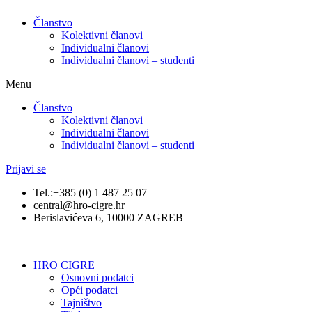
Članstvo
Kolektivni članovi
Individualni članovi
Individualni članovi – studenti
Menu
Članstvo
Kolektivni članovi
Individualni članovi
Individualni članovi – studenti
Prijavi se
Tel.:+385 (0) 1 487 25 07
central@hro-cigre.hr
Berislavićeva 6, 10000 ZAGREB
HRO CIGRE
Osnovni podatci​
Opći podatci
Tajništvo