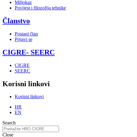
Miljokaz
Povijest i filozofija tehnike
Članstvo
Postani član
Prijavi se
CIGRE- SEERC
CIGRE
SEERC
Korisni linkovi
Korisni linkovi
HR
EN
Search
Close