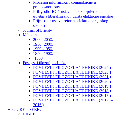
Procesna informatika i komunikacije u
prijenosnom sustavu
Prilagodba ICT sustava u elektroprivredi u
uvjetima liberaliziranog tržišta električne energije
Prijenosni sustav i reforma elektroenergetskog
sektora
Journal of Energy
Miljokaz
2000.-2050.
1950.-2000.
1900.-1950.
1850.-1900.
-1850.
Povijest i filozofija tehnike
POVIJEST I FILOZOFIJA TEHNIKE (2025.)
POVIJEST I FILOZOFIJA TEHNIKE (2023.)
POVIJEST I FILOZOFIJA TEHNIKE (2021.)
POVIJEST I FILOZOFIJA TEHNIKE (2020.)
POVIJEST I FILOZOFIJA TEHNIKE (2019.)
POVIJEST I FILOZOFIJA TEHNIKE (2018.)
POVIJEST I FILOZOFIJA TEHNIKE (2017.)
POVIJEST I FILOZOFIJA TEHNIKE (2012. –
2016.)
CIGRE – SEERC
CIGRE