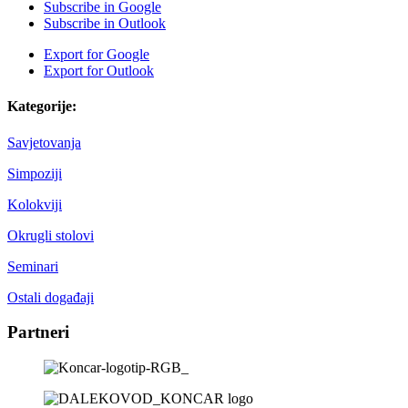
Subscribe in
Google
Subscribe in
Outlook
Export for
Google
Export for
Outlook
Kategorije:
Savjetovanja
Simpoziji
Kolokviji
Okrugli stolovi
Seminari
Ostali događaji
Partneri