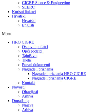
CIGRE Sience & Engineering
SEERC
Korisni linkovi
Hrvatski
Hrvatski
English
Menu
HRO CIGRE
Osnovni podatci​
Opći podatci
Tajništvo
Tijela
Pravni dokumenti
Nagrade i priznanja
Nagrade i priznanja HRO CIGRE
Nagrade i priznanja CIGRE
Kontakt
Novosti
Obavijesti
Arhiva
Događanja
Najava
Arhiva