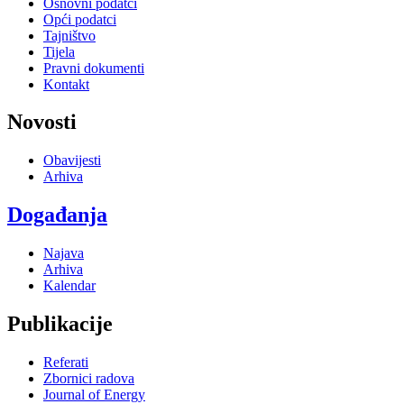
Osnovni podatci
Opći podatci
Tajništvo
Tijela
Pravni dokumenti
Kontakt
Novosti
Obavijesti
Arhiva
Događanja
Najava
Arhiva
Kalendar
Publikacije
Referati
Zbornici radova
Journal of Energy