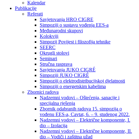
Kalendar
Publikacije
Referati
Savjetovanja HRO CIGRE
Simpoziji o sustavu vođenja EES-a
Međunarodni skupovi
Kolokviji​
Simpozij Povijest i filozofija tehnike
SEERC
Okrugli stolovi
Seminari​
Stručna rasprava​
Savjetovanja JUKO CIGRÉ
Simpoziji JUKO CIGRÉ
Simpoziji o elektrodistribucijskoj djelatnosti
Simpoziji o energetskim kabelima
Zbornici radova
Nadzemni vodovi – Oštećenja, sanacije i
specijalna rješenja
Zbornik odabranih radova 15. simpozija o
vođenu EES-a, Cavtat, 6. – 9. studenog 2022.
Nadzemni vodovi – Električne komponente, I.
dio – Izolacija
Nadzemni vodovi – Električne komponente, II.
dio – Vodiči i zaštitna užad