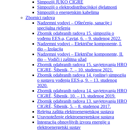
Simpoziji JUKO CIGRÉ
Simpoziji o elektrodistribucijskoj djelatnosti
Simpoziji o energetskim kabelima
Zbornici radova
Nadzemni vodovi – Oštećenja, sanacije i
specijalna rješenja
Zbornik odabranih radova 15. simpozija o
vođenu EES-a, Cavtat, 6. – 9. studenog 2022.
Nadzemni vodovi – Električne komponente, I.
dio – Izolacija
Nadzemni vodovi – Električne komponente, II.
dio – Vodiči i zaštitna užad
Zbornik odabranih radova 15. savjetovanja HRO
CIGRE, Šibenik, 7. – 10. studenog 2021.
Zbornik odabranih radova 14. (online) simpozija
o sustavu vođenja EES-a, 9. – 13. studenog
2020.
Zbornik odabranih radova 14. savjetovanja HRO
CIGRÉ, Šibenik, 10. – 13. studenog 2019.
Zbornik odabranih radova 13. savjetovanja HRO
CIGRÉ, Šibenik, 5. – 8. studenog 2017.
Relejna zaštita elektroenergetskog sustava
Uravnoteženje elektroenergetskog sustava
Integracija obnovljivih izvora energije u
elektroenergetski sustav