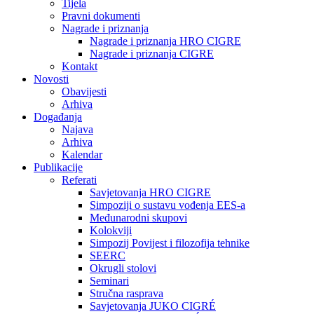
Tijela
Pravni dokumenti
Nagrade i priznanja
Nagrade i priznanja HRO CIGRE
Nagrade i priznanja CIGRE
Kontakt
Novosti
Obavijesti
Arhiva
Događanja
Najava
Arhiva
Kalendar
Publikacije
Referati
Savjetovanja HRO CIGRE
Simpoziji o sustavu vođenja EES-a
Međunarodni skupovi
Kolokviji​
Simpozij Povijest i filozofija tehnike
SEERC
Okrugli stolovi
Seminari​
Stručna rasprava​
Savjetovanja JUKO CIGRÉ