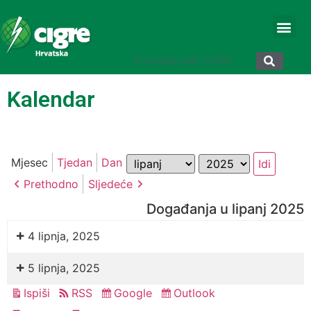
Kalendar
Mjesec
Godina
Mjesec
Tjedan
Dan
Prethodno
Sljedeće
Događanja u lipanj 2025
4 lipnja, 2025
5 lipnja, 2025
Ispiši
RSS
Google
Outlook
Pregled
Subscribe
Subscribe