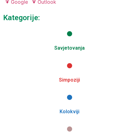
in
in
Google
Outlook
Export
Export
for
for
Kategorije:
Savjetovanja
Simpoziji
Kolokviji