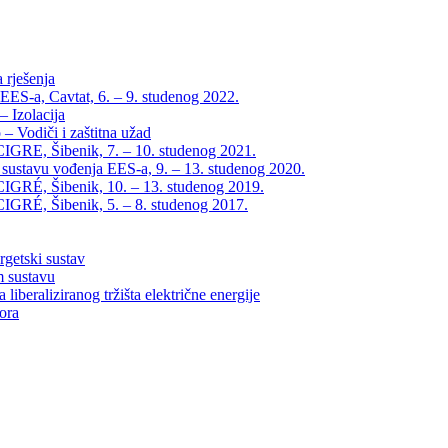
 rješenja
EES-a, Cavtat, 6. – 9. studenog 2022.
 Izolacija
– Vodiči i zaštitna užad
IGRE, Šibenik, 7. – 10. studenog 2021.
 sustavu vođenja EES-a, 9. – 13. studenog 2020.
IGRÉ, Šibenik, 10. – 13. studenog 2019.
IGRÉ, Šibenik, 5. – 8. studenog 2017.
rgetski sustav
m sustavu
liberaliziranog tržišta električne energije
tora