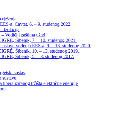
 rješenja
EES-a, Cavtat, 6. – 9. studenog 2022.
 Izolacija
– Vodiči i zaštitna užad
IGRE, Šibenik, 7. – 10. studenog 2021.
 sustavu vođenja EES-a, 9. – 13. studenog 2020.
IGRÉ, Šibenik, 10. – 13. studenog 2019.
IGRÉ, Šibenik, 5. – 8. studenog 2017.
rgetski sustav
m sustavu
liberaliziranog tržišta električne energije
tora