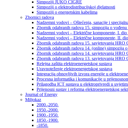
Simpoziji JUKO CIGRÉ
Simpoziji o elektrodistribucijskoj djelatnosti
Simpoziji o energetskim kabelima
Zbornici radova
Nadzemni vodovi – Oštećenja, sanacije i specijalna
Zbornik odabranih radova 15. simpozija o vođenu 
Nadzemni vodovi – Električne komponente, I. dio –
Nadzemni vodovi – Električne komponente, II. dio 
Zbornik odabranih radova 15. savjetovanja HRO C
Zbornik odabranih radova 14. (online) simpozija o
Zbornik odabranih radova 14. savjetovanja HRO C
Zbornik odabranih radova 13. savjetovanja HRO C
Relejna zaštita elektroenergetskog sustava
Uravnoteženje elektroenergetskog sustava
Integracija obnovljivih izvora energije u elektroene
Procesna informatika i komunikacije u prijenosno
Prilagodba ICT sustava u elektroprivredi u uvjetima 
Prijenosni sustav i reforma elektroenergetskog sek
Journal of Energy
Miljokaz
2000.-2050.
1950.-2000.
1900.-1950.
1850.-1900.
-1850.