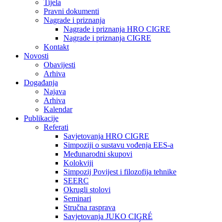
Tijela
Pravni dokumenti
Nagrade i priznanja
Nagrade i priznanja HRO CIGRE
Nagrade i priznanja CIGRE
Kontakt
Novosti
Obavijesti
Arhiva
Događanja
Najava
Arhiva
Kalendar
Publikacije
Referati
Savjetovanja HRO CIGRE
Simpoziji o sustavu vođenja EES-a
Međunarodni skupovi
Kolokviji​
Simpozij Povijest i filozofija tehnike
SEERC
Okrugli stolovi
Seminari​
Stručna rasprava​
Savjetovanja JUKO CIGRÉ