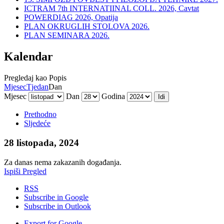
ICTRAM 7th INTERNATIINAL COLL. 2026, Cavtat
POWERDIAG 2026, Opatija
PLAN OKRUGLIH STOLOVA 2026.
PLAN SEMINARA 2026.
Kalendar
Pregledaj kao
Popis
Mjesec
Tjedan
Dan
Mjesec
Dan
Godina
Prethodno
Sljedeće
28 listopada, 2024
Za danas nema zakazanih događanja.
Ispiši
Pregled
RSS
Subscribe in
Google
Subscribe in
Outlook
Export for
Google