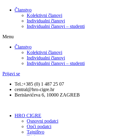
Članstvo
Kolektivni članovi
Individualni članovi
Individualni članovi – studenti
Menu
Članstvo
Kolektivni članovi
Individualni članovi
Individualni članovi – studenti
Prijavi se
Tel.:+385 (0) 1 487 25 07
central@hro-cigre.hr
Berislavićeva 6, 10000 ZAGREB
HRO CIGRE
Osnovni podatci​
Opći podatci
Tajništvo