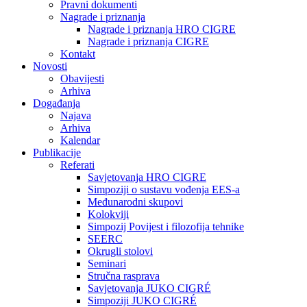
Pravni dokumenti
Nagrade i priznanja
Nagrade i priznanja HRO CIGRE
Nagrade i priznanja CIGRE
Kontakt
Novosti
Obavijesti
Arhiva
Događanja
Najava
Arhiva
Kalendar
Publikacije
Referati
Savjetovanja HRO CIGRE
Simpoziji o sustavu vođenja EES-a
Međunarodni skupovi
Kolokviji​
Simpozij Povijest i filozofija tehnike
SEERC
Okrugli stolovi
Seminari​
Stručna rasprava​
Savjetovanja JUKO CIGRÉ
Simpoziji JUKO CIGRÉ