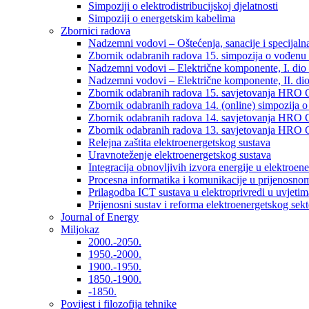
Simpoziji o elektrodistribucijskoj djelatnosti
Simpoziji o energetskim kabelima
Zbornici radova
Nadzemni vodovi – Oštećenja, sanacije i specijalna
Zbornik odabranih radova 15. simpozija o vođenu 
Nadzemni vodovi – Električne komponente, I. dio –
Nadzemni vodovi – Električne komponente, II. dio 
Zbornik odabranih radova 15. savjetovanja HRO C
Zbornik odabranih radova 14. (online) simpozija o
Zbornik odabranih radova 14. savjetovanja HRO C
Zbornik odabranih radova 13. savjetovanja HRO C
Relejna zaštita elektroenergetskog sustava
Uravnoteženje elektroenergetskog sustava
Integracija obnovljivih izvora energije u elektroene
Procesna informatika i komunikacije u prijenosno
Prilagodba ICT sustava u elektroprivredi u uvjetima 
Prijenosni sustav i reforma elektroenergetskog sek
Journal of Energy
Miljokaz
2000.-2050.
1950.-2000.
1900.-1950.
1850.-1900.
-1850.
Povijest i filozofija tehnike