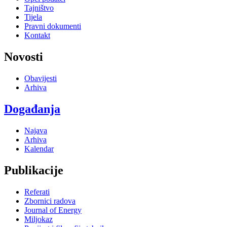
Tajništvo
Tijela
Pravni dokumenti
Kontakt
Novosti
Obavijesti
Arhiva
Događanja
Najava
Arhiva
Kalendar
Publikacije
Referati
Zbornici radova
Journal of Energy
Miljokaz