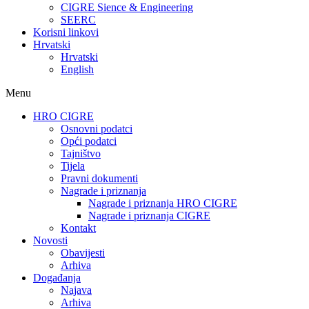
CIGRE Sience & Engineering
SEERC
Korisni linkovi
Hrvatski
Hrvatski
English
Menu
HRO CIGRE
Osnovni podatci​
Opći podatci
Tajništvo
Tijela
Pravni dokumenti
Nagrade i priznanja
Nagrade i priznanja HRO CIGRE
Nagrade i priznanja CIGRE
Kontakt
Novosti
Obavijesti
Arhiva
Događanja
Najava
Arhiva