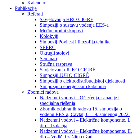
Kalendar
Publikacije
Referati
Savjetovanja HRO CIGRE
Simpoziji o sustavu vođenja EES-a
Međunarodni skupovi
Kolokviji​
Simpozij Povijest i filozofija tehnike
SEERC
Okrugli stolovi
Seminari​
Stručna rasprava​
Savjetovanja JUKO CIGRÉ
Simpoziji JUKO CIGRÉ
Simpoziji o elektrodistribucijskoj djelatnosti
Simpoziji o energetskim kabelima
Zbornici radova
Nadzemni vodovi – Oštećenja, sanacije i
specijalna rješenja
Zbornik odabranih radova 15. simpozija o
vođenu EES-a, Cavtat, 6. – 9. studenog 2022.
Nadzemni vodovi – Električne komponente, I.
dio – Izolacija
Nadzemni vodovi – Električne komponente, II.
dio – Vodiči i zaštitna užad