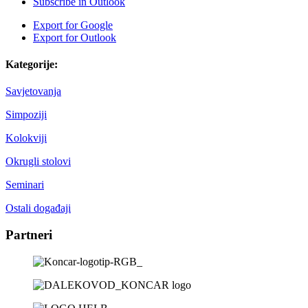
Subscribe in
Outlook
Export for
Google
Export for
Outlook
Kategorije:
Savjetovanja
Simpoziji
Kolokviji
Okrugli stolovi
Seminari
Ostali događaji
Partneri