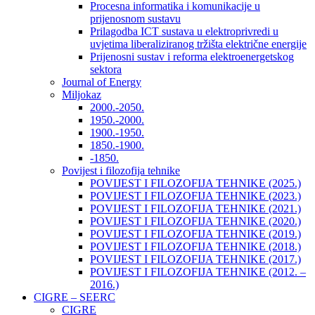
Procesna informatika i komunikacije u
prijenosnom sustavu
Prilagodba ICT sustava u elektroprivredi u
uvjetima liberaliziranog tržišta električne energije
Prijenosni sustav i reforma elektroenergetskog
sektora
Journal of Energy
Miljokaz
2000.-2050.
1950.-2000.
1900.-1950.
1850.-1900.
-1850.
Povijest i filozofija tehnike
POVIJEST I FILOZOFIJA TEHNIKE (2025.)
POVIJEST I FILOZOFIJA TEHNIKE (2023.)
POVIJEST I FILOZOFIJA TEHNIKE (2021.)
POVIJEST I FILOZOFIJA TEHNIKE (2020.)
POVIJEST I FILOZOFIJA TEHNIKE (2019.)
POVIJEST I FILOZOFIJA TEHNIKE (2018.)
POVIJEST I FILOZOFIJA TEHNIKE (2017.)
POVIJEST I FILOZOFIJA TEHNIKE (2012. –
2016.)
CIGRE – SEERC
CIGRE