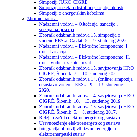
Simpoziji JUKO CIGRÉ
Simpoziji o elektrodistribucijskoj djelatnosti
Simpoziji o energetskim kabelima
Zbornici radova
Nadzemni vodovi – Oštećenja, sanacije i
specijalna rješenja
Zbornik odabranih radova 15. simpozija o
vođenu EES-a, Cavtat, 6. – 9. studenog 2022.
Nadzemni vodovi – Električne komponente, I.
dio – Izolacija
Nadzemni vodovi – Električne komponente, II.
dio – Vodiči i zaštitna užad
Zbornik odabranih radova 15. savjetovanja HRO
CIGRE, Šibenik, 7. – 10. studenog 2021.
Zbornik odabranih radova 14. (online) simpozija
o sustavu vođenja EES-a, 9. – 13. studenog
2020.
Zbornik odabranih radova 14. savjetovanja HRO
CIGRÉ, Šibenik, 10. – 13. studenog 2019.
Zbornik odabranih radova 13. savjetovanja HRO
CIGRÉ, Šibenik, 5. – 8. studenog 2017.
Relejna zaštita elektroenergetskog sustava
Uravnoteženje elektroenergetskog sustava
Integracija obnovljivih izvora energije u
elektroenergetski sustav