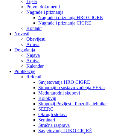
Tijela
Pravni dokumenti
Nagrade i priznanja
Nagrade i priznanja HRO CIGRE
Nagrade i priznanja CIGRE
Kontakt
Novosti
Obavijesti
Arhiva
Događanja
Najava
Arhiva
Kalendar
Publikacije
Referati
Savjetovanja HRO CIGRE
Simpoziji o sustavu vođenja EES-a
Međunarodni skupovi
Kolokviji​
Simpozij Povijest i filozofija tehnike
SEERC
Okrugli stolovi
Seminari​
Stručna rasprava​
Savjetovanja JUKO CIGRÉ