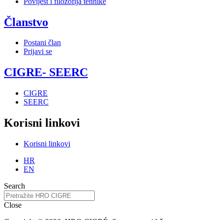
Povijest i filozofija tehnike
Članstvo
Postani član
Prijavi se
CIGRE- SEERC
CIGRE
SEERC
Korisni linkovi
Korisni linkovi
HR
EN
Search
Close