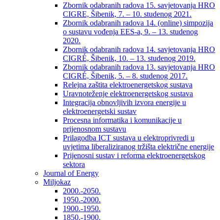
Zbornik odabranih radova 15. savjetovanja HRO
CIGRE, Šibenik, 7. – 10. studenog 2021.
Zbornik odabranih radova 14. (online) simpozija
o sustavu vođenja EES-a, 9. – 13. studenog
2020.
Zbornik odabranih radova 14. savjetovanja HRO
CIGRÉ, Šibenik, 10. – 13. studenog 2019.
Zbornik odabranih radova 13. savjetovanja HRO
CIGRÉ, Šibenik, 5. – 8. studenog 2017.
Relejna zaštita elektroenergetskog sustava
Uravnoteženje elektroenergetskog sustava
Integracija obnovljivih izvora energije u
elektroenergetski sustav
Procesna informatika i komunikacije u
prijenosnom sustavu
Prilagodba ICT sustava u elektroprivredi u
uvjetima liberaliziranog tržišta električne energije
Prijenosni sustav i reforma elektroenergetskog
sektora
Journal of Energy
Miljokaz
2000.-2050.
1950.-2000.
1900.-1950.
1850.-1900.