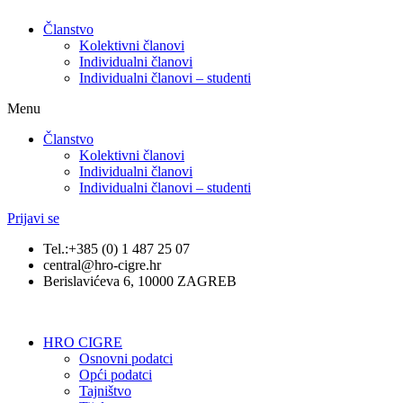
Članstvo
Kolektivni članovi
Individualni članovi
Individualni članovi – studenti
Menu
Članstvo
Kolektivni članovi
Individualni članovi
Individualni članovi – studenti
Prijavi se
Tel.:+385 (0) 1 487 25 07
central@hro-cigre.hr
Berislavićeva 6, 10000 ZAGREB
HRO CIGRE
Osnovni podatci​
Opći podatci
Tajništvo