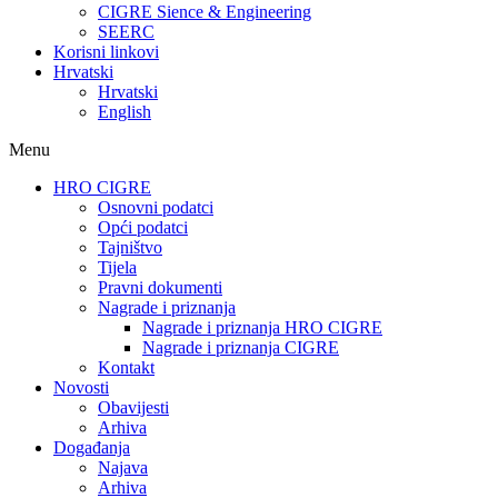
CIGRE Sience & Engineering
SEERC
Korisni linkovi
Hrvatski
Hrvatski
English
Menu
HRO CIGRE
Osnovni podatci​
Opći podatci
Tajništvo
Tijela
Pravni dokumenti
Nagrade i priznanja
Nagrade i priznanja HRO CIGRE
Nagrade i priznanja CIGRE
Kontakt
Novosti
Obavijesti
Arhiva
Događanja
Najava
Arhiva