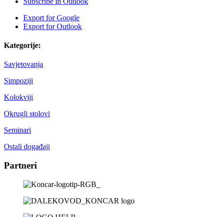
Subscribe in
Outlook
Export for
Google
Export for
Outlook
Kategorije:
Savjetovanja
Simpoziji
Kolokviji
Okrugli stolovi
Seminari
Ostali događaji
Partneri