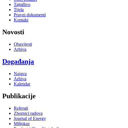
Tajništvo
Tijela
Pravni dokumenti
Kontakt
Novosti
Obavijesti
Arhiva
Događanja
Najava
Arhiva
Kalendar
Publikacije
Referati
Zbornici radova
Journal of Energy
Miljokaz