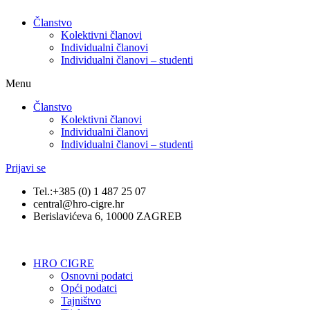
Članstvo
Kolektivni članovi
Individualni članovi
Individualni članovi – studenti
Menu
Članstvo
Kolektivni članovi
Individualni članovi
Individualni članovi – studenti
Prijavi se
Tel.:+385 (0) 1 487 25 07
central@hro-cigre.hr
Berislavićeva 6, 10000 ZAGREB
HRO CIGRE
Osnovni podatci​
Opći podatci
Tajništvo