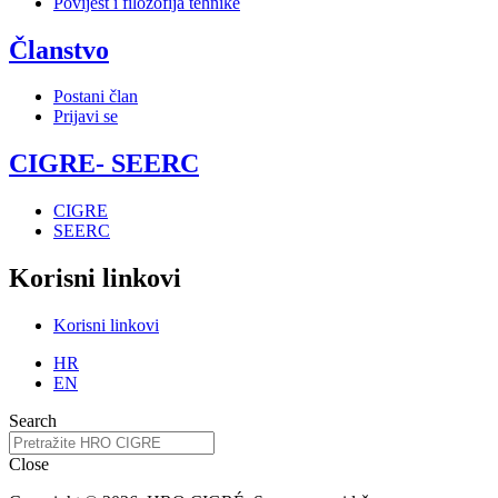
Povijest i filozofija tehnike
Članstvo
Postani član
Prijavi se
CIGRE- SEERC
CIGRE
SEERC
Korisni linkovi
Korisni linkovi
HR
EN
Search
Close