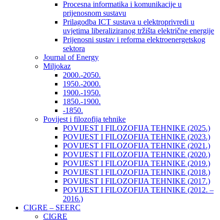
Procesna informatika i komunikacije u
prijenosnom sustavu
Prilagodba ICT sustava u elektroprivredi u
uvjetima liberaliziranog tržišta električne energije
Prijenosni sustav i reforma elektroenergetskog
sektora
Journal of Energy
Miljokaz
2000.-2050.
1950.-2000.
1900.-1950.
1850.-1900.
-1850.
Povijest i filozofija tehnike
POVIJEST I FILOZOFIJA TEHNIKE (2025.)
POVIJEST I FILOZOFIJA TEHNIKE (2023.)
POVIJEST I FILOZOFIJA TEHNIKE (2021.)
POVIJEST I FILOZOFIJA TEHNIKE (2020.)
POVIJEST I FILOZOFIJA TEHNIKE (2019.)
POVIJEST I FILOZOFIJA TEHNIKE (2018.)
POVIJEST I FILOZOFIJA TEHNIKE (2017.)
POVIJEST I FILOZOFIJA TEHNIKE (2012. –
2016.)
CIGRE – SEERC
CIGRE