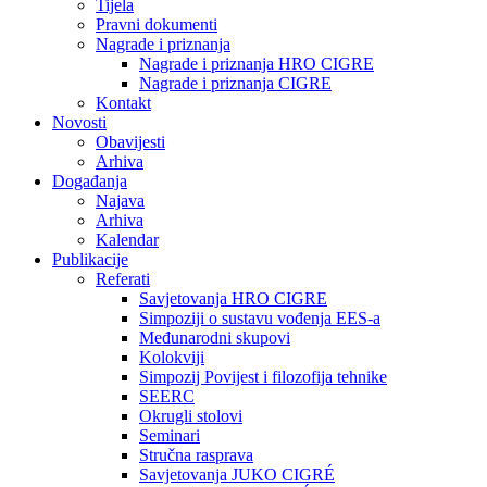
Tijela
Pravni dokumenti
Nagrade i priznanja
Nagrade i priznanja HRO CIGRE
Nagrade i priznanja CIGRE
Kontakt
Novosti
Obavijesti
Arhiva
Događanja
Najava
Arhiva
Kalendar
Publikacije
Referati
Savjetovanja HRO CIGRE
Simpoziji o sustavu vođenja EES-a
Međunarodni skupovi
Kolokviji​
Simpozij Povijest i filozofija tehnike
SEERC
Okrugli stolovi
Seminari​
Stručna rasprava​
Savjetovanja JUKO CIGRÉ