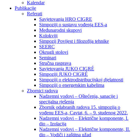
Kalendar
Publikacije
Referati
Savjetovanja HRO CIGRE
Simpoziji o sustavu vođenja EES-a
Međunarodni skupovi
Kolokviji​
Simpozij Povijest i filozofija tehnike
SEERC
Okrugli stolovi
Seminari​
Stručna rasprava​
Savjetovanja JUKO CIGRÉ
Simpoziji JUKO CIGRÉ
Simpoziji o elektrodistribucijskoj djelatnosti
Simpoziji o energetskim kabelima
Zbornici radova
Nadzemni vodovi – Oštećenja, sanacije i
specijalna rješenja
Zbornik odabranih radova 15. simpozija o
vođenu EES-a, Cavtat, 6. – 9. studenog 2022.
Nadzemni vodovi – Električne komponente, I.
dio – Izolacija
Nadzemni vodovi – Električne komponente, II.
dio – Vodiči i zaštitna užad