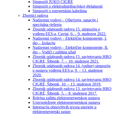
Simpoziji JUKO CIGRÉ
Simpoziji o elektrodistribucijskoj djelatnosti
Simpoziji o energetskim kabelima
Zbornici radova
Nadzemni vodovi – Oštećenja, sanacije i
specijalna rješenja
Zbornik odabranih radova 15. simpozija o
vođenu EES-a, Cavtat, 6. – 9. studenog 2022.
Nadzemni vodovi – Električne komponente, I.
dio – Izolacija
Nadzemni vodovi – Električne komponente, II.
dio – Vodiči i zaštitna užad
Zbornik odabranih radova 15. savjetovanja HRO
CIGRE, Šibenik, 7. – 10. studenog 2021.
Zbornik odabranih radova 14. (online) simpozija
o sustavu vođenja EES-a, 9. – 13. studenog
2020.
Zbornik odabranih radova 14. savjetovanja HRO
CIGRÉ, Šibenik, 10. – 13. studenog 2019.
Zbornik odabranih radova 13. savjetovanja HRO
CIGRÉ, Šibenik, 5. – 8. studenog 2017.
Relejna zaštita elektroenergetskog sustava
Uravnoteženje elektroenergetskog sustava
Integracija obnovljivih izvora energije u
elektroenergetski sustav