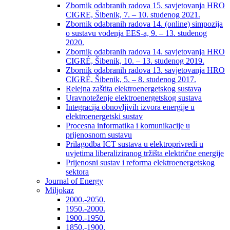
Zbornik odabranih radova 15. savjetovanja HRO
CIGRE, Šibenik, 7. – 10. studenog 2021.
Zbornik odabranih radova 14. (online) simpozija
o sustavu vođenja EES-a, 9. – 13. studenog
2020.
Zbornik odabranih radova 14. savjetovanja HRO
CIGRÉ, Šibenik, 10. – 13. studenog 2019.
Zbornik odabranih radova 13. savjetovanja HRO
CIGRÉ, Šibenik, 5. – 8. studenog 2017.
Relejna zaštita elektroenergetskog sustava
Uravnoteženje elektroenergetskog sustava
Integracija obnovljivih izvora energije u
elektroenergetski sustav
Procesna informatika i komunikacije u
prijenosnom sustavu
Prilagodba ICT sustava u elektroprivredi u
uvjetima liberaliziranog tržišta električne energije
Prijenosni sustav i reforma elektroenergetskog
sektora
Journal of Energy
Miljokaz
2000.-2050.
1950.-2000.
1900.-1950.
1850.-1900.