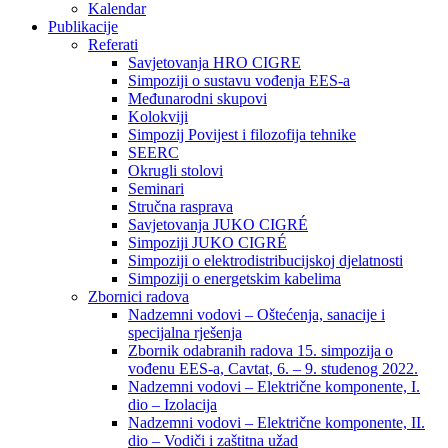
Kalendar
Publikacije
Referati
Savjetovanja HRO CIGRE
Simpoziji o sustavu vođenja EES-a
Međunarodni skupovi
Kolokviji​
Simpozij Povijest i filozofija tehnike
SEERC
Okrugli stolovi
Seminari​
Stručna rasprava​
Savjetovanja JUKO CIGRÉ
Simpoziji JUKO CIGRÉ
Simpoziji o elektrodistribucijskoj djelatnosti
Simpoziji o energetskim kabelima
Zbornici radova
Nadzemni vodovi – Oštećenja, sanacije i
specijalna rješenja
Zbornik odabranih radova 15. simpozija o
vođenu EES-a, Cavtat, 6. – 9. studenog 2022.
Nadzemni vodovi – Električne komponente, I.
dio – Izolacija
Nadzemni vodovi – Električne komponente, II.
dio – Vodiči i zaštitna užad