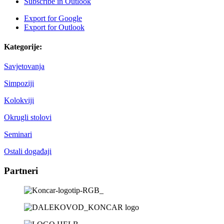
Subscribe in
Outlook
Export for
Google
Export for
Outlook
Kategorije:
Savjetovanja
Simpoziji
Kolokviji
Okrugli stolovi
Seminari
Ostali događaji
Partneri