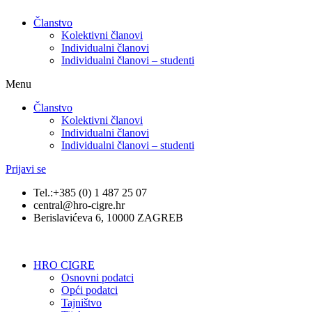
Članstvo
Kolektivni članovi
Individualni članovi
Individualni članovi – studenti
Menu
Članstvo
Kolektivni članovi
Individualni članovi
Individualni članovi – studenti
Prijavi se
Tel.:+385 (0) 1 487 25 07
central@hro-cigre.hr
Berislavićeva 6, 10000 ZAGREB
HRO CIGRE
Osnovni podatci​
Opći podatci
Tajništvo