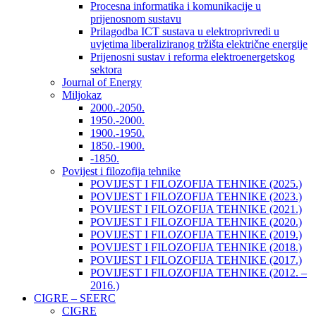
Procesna informatika i komunikacije u
prijenosnom sustavu
Prilagodba ICT sustava u elektroprivredi u
uvjetima liberaliziranog tržišta električne energije
Prijenosni sustav i reforma elektroenergetskog
sektora
Journal of Energy
Miljokaz
2000.-2050.
1950.-2000.
1900.-1950.
1850.-1900.
-1850.
Povijest i filozofija tehnike
POVIJEST I FILOZOFIJA TEHNIKE (2025.)
POVIJEST I FILOZOFIJA TEHNIKE (2023.)
POVIJEST I FILOZOFIJA TEHNIKE (2021.)
POVIJEST I FILOZOFIJA TEHNIKE (2020.)
POVIJEST I FILOZOFIJA TEHNIKE (2019.)
POVIJEST I FILOZOFIJA TEHNIKE (2018.)
POVIJEST I FILOZOFIJA TEHNIKE (2017.)
POVIJEST I FILOZOFIJA TEHNIKE (2012. –
2016.)
CIGRE – SEERC
CIGRE