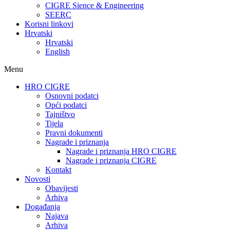
CIGRE Sience & Engineering
SEERC
Korisni linkovi
Hrvatski
Hrvatski
English
Menu
HRO CIGRE
Osnovni podatci​
Opći podatci
Tajništvo
Tijela
Pravni dokumenti
Nagrade i priznanja
Nagrade i priznanja HRO CIGRE
Nagrade i priznanja CIGRE
Kontakt
Novosti
Obavijesti
Arhiva
Događanja
Najava
Arhiva