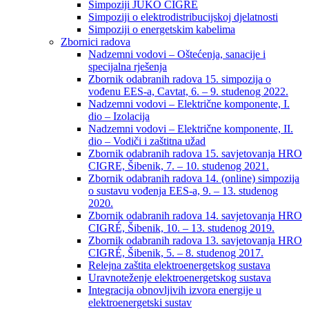
Simpoziji JUKO CIGRÉ
Simpoziji o elektrodistribucijskoj djelatnosti
Simpoziji o energetskim kabelima
Zbornici radova
Nadzemni vodovi – Oštećenja, sanacije i
specijalna rješenja
Zbornik odabranih radova 15. simpozija o
vođenu EES-a, Cavtat, 6. – 9. studenog 2022.
Nadzemni vodovi – Električne komponente, I.
dio – Izolacija
Nadzemni vodovi – Električne komponente, II.
dio – Vodiči i zaštitna užad
Zbornik odabranih radova 15. savjetovanja HRO
CIGRE, Šibenik, 7. – 10. studenog 2021.
Zbornik odabranih radova 14. (online) simpozija
o sustavu vođenja EES-a, 9. – 13. studenog
2020.
Zbornik odabranih radova 14. savjetovanja HRO
CIGRÉ, Šibenik, 10. – 13. studenog 2019.
Zbornik odabranih radova 13. savjetovanja HRO
CIGRÉ, Šibenik, 5. – 8. studenog 2017.
Relejna zaštita elektroenergetskog sustava
Uravnoteženje elektroenergetskog sustava
Integracija obnovljivih izvora energije u
elektroenergetski sustav