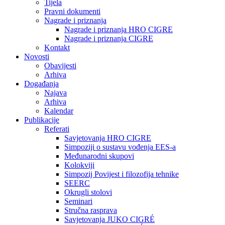
Tijela
Pravni dokumenti
Nagrade i priznanja
Nagrade i priznanja HRO CIGRE
Nagrade i priznanja CIGRE
Kontakt
Novosti
Obavijesti
Arhiva
Događanja
Najava
Arhiva
Kalendar
Publikacije
Referati
Savjetovanja HRO CIGRE
Simpoziji o sustavu vođenja EES-a
Međunarodni skupovi
Kolokviji​
Simpozij Povijest i filozofija tehnike
SEERC
Okrugli stolovi
Seminari​
Stručna rasprava​
Savjetovanja JUKO CIGRÉ