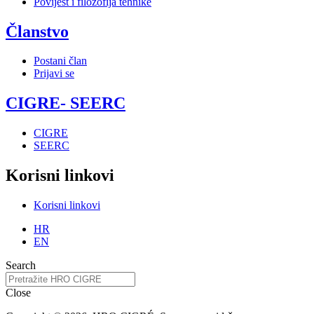
Povijest i filozofija tehnike
Članstvo
Postani član
Prijavi se
CIGRE- SEERC
CIGRE
SEERC
Korisni linkovi
Korisni linkovi
HR
EN
Search
Close