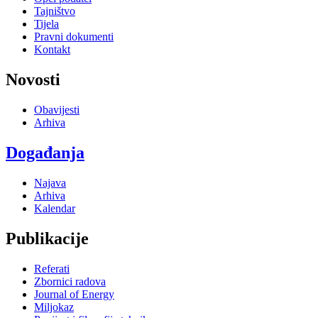
Tajništvo
Tijela
Pravni dokumenti
Kontakt
Novosti
Obavijesti
Arhiva
Događanja
Najava
Arhiva
Kalendar
Publikacije
Referati
Zbornici radova
Journal of Energy
Miljokaz