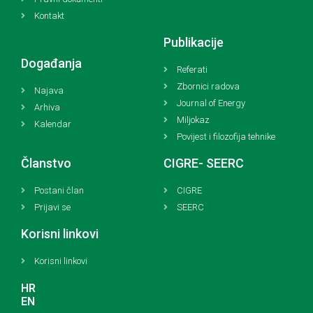
Kontakt
Publikacije
Događanja
Referati
Zbornici radova
Najava
Journal of Energy
Arhiva
Miljokaz
Kalendar
Povijest i filozofija tehnike
Članstvo
CIGRE- SEERC
Postani član
CIGRE
Prijavi se
SEERC
Korisni linkovi
Korisni linkovi
HR
EN