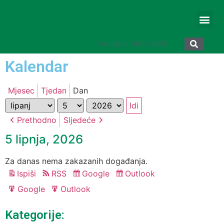
Kalendar
Mjesec
Tjedan
Dan
Mjesec
Dan
Godina
Prethodno
Sljedeće
5 lipnja, 2026
Za danas nema zakazanih događanja.
Ispiši
RSS
Google
Outlook
Pregled
Subscribe
Subscribe
in
in
Google
Outlook
Export
Export
for
for
Kategorije: